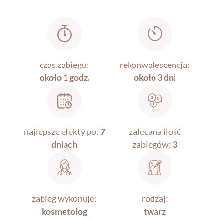
czas zabiegu:
rekonwalescencja:
około 1 godz.
około 3 dni
najlepsze efekty po:
7
zalecana ilość
dniach
zabiegów:
3
zabieg wykonuje:
rodzaj:
kosmetolog
twarz