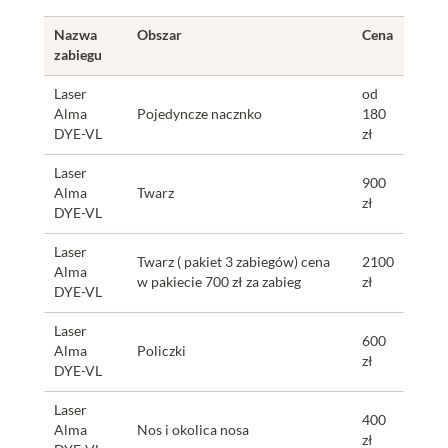
Nazwa
Obszar
Cena
zabiegu
Laser
od
Alma
Pojedyncze nacznko
180
DYE-VL
zł
Laser
900
Alma
Twarz
zł
DYE-VL
Laser
Twarz ( pakiet 3 zabiegów) cena
2100
Alma
w pakiecie 700 zł za zabieg
zł
DYE-VL
Laser
600
Alma
Policzki
zł
DYE-VL
Laser
400
Alma
Nos i okolica nosa
zł